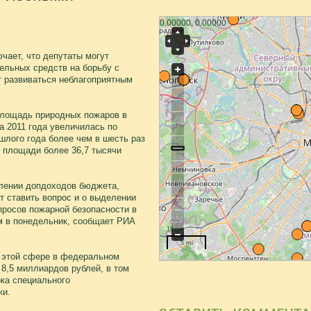
0.00000, 0.00000
чает, что депутаты могут
ельных средств на борьбу с
т развиваться неблагоприятным
площадь природных пожаров в
а 2011 года увеличилась по
лого года более чем в шесть раз
й площади более 36,7 тысячи
елении допдоходов бюджета,
т ставить вопрос и о выделении
просов пожарной безопасности в
ам в понедельник, сообщает РИА
10 km
5 mi
в этой сфере в федеральном
8,5 миллиардов рублей, в том
рка специального
ки.