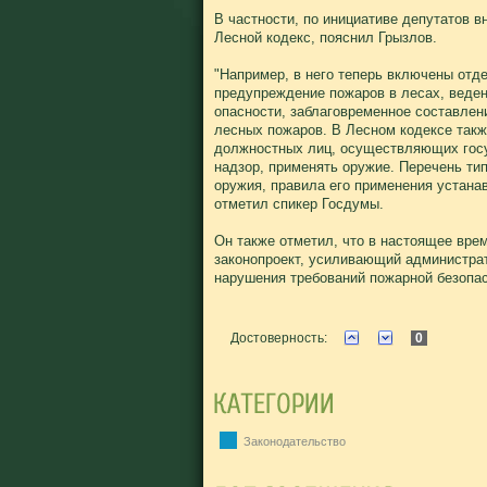
В частности, по инициативе депутатов 
Лесной кодекс, пояснил Грызлов.
"Например, в него теперь включены отд
предупреждение пожаров в лесах, веде
опасности, заблаговременное составле
лесных пожаров. В Лесном кодексе такж
должностных лиц, осуществляющих госу
надзор, применять оружие. Перечень тип
оружия, правила его применения устана
отметил спикер Госдумы.
Он также отметил, что в настоящее врем
законопроект, усиливающий администра
нарушения требований пожарной безопас
Достоверность:
0
Законодательство