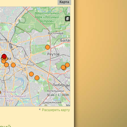
Карта
Scale = 1 : 433K
Расширить карту