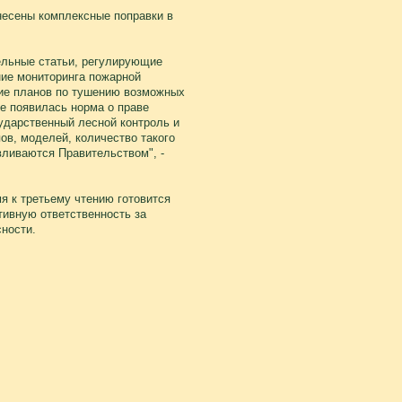
внесены комплексные поправки в
ельные статьи, регулирующие
ние мониторинга пожарной
ние планов по тушению возможных
е появилась норма о праве
дарственный лесной контроль и
ов, моделей, количество такого
вливаются Правительством", -
я к третьему чтению готовится
тивную ответственность за
ности.