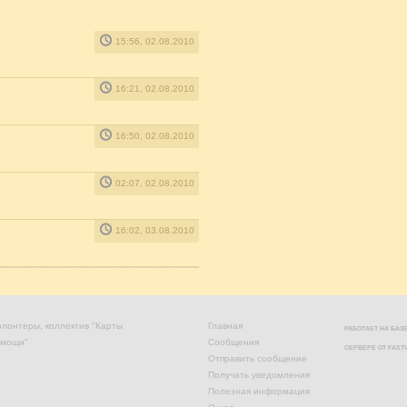
15:56, 02.08.2010
16:21, 02.08.2010
16:50, 02.08.2010
02:07, 02.08.2010
16:02, 03.08.2010
лонтеры, коллектив "Карты
Главная
РАБОТАЕТ НА БА
омощи"
Сообщения
СЕРВЕРЕ ОТ
FAST
Отправить сообщение
Получать уведомления
Полезная информация