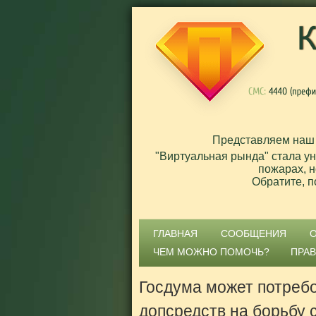
Представляем наш
"Виртуальная рында" стала у
пожарах, н
Обратите, п
ГЛАВНАЯ
СООБЩЕНИЯ
ЧЕМ МОЖНО ПОМОЧЬ?
ПРА
Госдума может потреб
допсредств на борьбу 