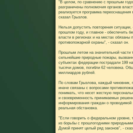
"В целом, по сравнению с прошлым годо
разграничены полномочия органов власти
реализуется программа переоснащения 
сказал Грызлов.
Нельзя допустить повторения ситуации, 
прошлом году, и главное - обеспечить б
власти в регионах и на местах обязаны
противопожарной охраны", - сказал он.
Прошлым летом на значительной части 
сильнейшие природные пожары, вызванн
субъектах федерации пострадали 199 на
тысячи домов, погибли 62 человека. Об
миллиардов рублей.
По словам Грызлова, каждый чиновник, 
иначе связаны с вопросами противопожа
понимать, что несет жесткую персональ
и своевременность принимаемых решений
информирования граждан о проводимой р
реальная обстановка.
"Если говорить о федеральном уровне, 
из борьбы с прошлогодними природными
Думой принят целый ряд законов", - сказ