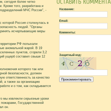
м, сегодня более четко
. Кроме того, разработана и
Название:
подразделений МЧС России", -
Email:
с которой Россия столкнулась в
езопасность людей. "Органы
 принять исчерпывающие меры
Комменты:
территории РФ полыхали
ые аномальной жарой. В 19
селенных пунктов, сгорели 3,2
Защитный код:
щий ущерб составил свыше 12
полномочия которого так или
рной безопасности, должен
ную ответственность за качество
, а также за организацию
аботе и о том, как складывается
то мы извлекли серьезные уроки
 пожарами, Государственной
ал он.