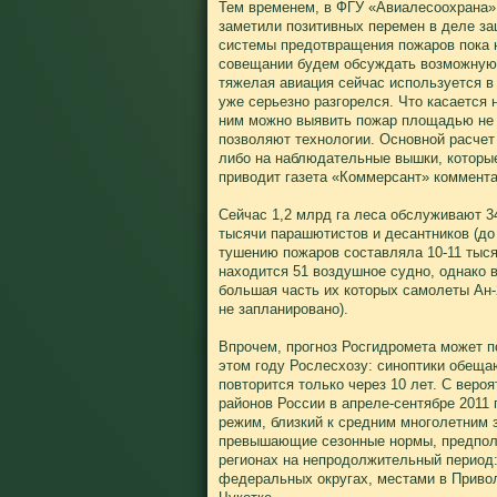
Тем временем, в ФГУ «Авиалесоохрана» 
заметили позитивных перемен в деле за
системы предотвращения пожаров пока н
совещании будем обсуждать возможную
тяжелая авиация сейчас используется в
уже серьезно разгорелся. Что касается 
ним можно выявить пожар площадью не м
позволяют технологии. Основной расчет
либо на наблюдательные вышки, которые 
приводит газета «Коммерсант» коммента
Сейчас 1,2 млрд га леса обслуживают 3
тысячи парашютистов и десантников (до 
тушению пожаров составляла 10-11 тыся
находится 51 воздушное судно, однако в
большая часть их которых самолеты Ан-
не запланировано).
Впрочем, прогноз Росгидромета может п
этом году Рослесхозу: синоптики обеща
повторится только через 10 лет. С веро
районов России в апреле-сентябре 2011
режим, близкий к средним многолетним 
превышающие сезонные нормы, предпол
регионах на непродолжительный период:
федеральных округах, местами в Приво