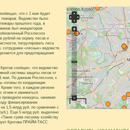
0.00000, 0.00000
ообещал, что с 1 мая будет
т пожаров. Ведомство было
пожары прошлого года, в
авинов был инициатором
 обновленный Росхлесхоз
 рублей на охрану лесов и
частности, патрулировать леса
м, сотрудники «лесных» ведомств
е делается для предотвращения
 Кротов сообщил, что ведомство
ивной системы защиты лесов от
1 мая. По данным Рослесхоза, к
вы «планы по координации
 Кроме того, в каждом регионе
с огнем и заниматься
10 km
ы проводили конкурсы, нанимая
 году финансирование
5 mi
на 1,5 млрд руб. по сравнению с
руб.). Еще 5 млрд руб. выделено
. «Таких сумм лесному хозяйству
тирует Кротова ПРАЙМ-ТАСС