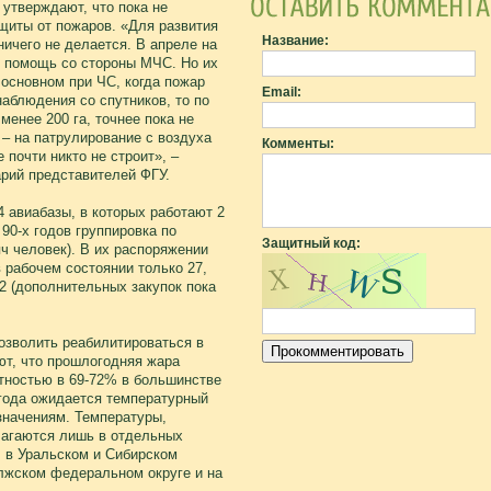
утверждают, что пока не
щиты от пожаров. «Для развития
Название:
ичего не делается. В апреле на
 помощь со стороны МЧС. Но их
 основном при ЧС, когда пожар
Email:
наблюдения со спутников, то по
енее 200 га, точнее пока не
 – на патрулирование с воздуха
Комменты:
почти никто не строит», –
рий представителей ФГУ.
4 авиабазы, в которых работают 2
90-х годов группировка по
Защитный код:
ч человек). В их распоряжении
 рабочем состоянии только 27,
2 (дополнительных закупок пока
озволить реабилитироваться в
ют, что прошлогодняя жара
ятностью в 69-72% в большинстве
 года ожидается температурный
значениям. Температуры,
агаются лишь в отдельных
 в Уральском и Сибирском
лжском федеральном округе и на