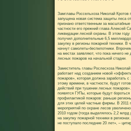
Замглавы Россельхоза Николай Кротов п
запущена новая система защиты леса о
признано ответственным за масштабные 
частности его прежний глава Алексей С
ликвидации лесной охраны. В этом году
получил дополнительные 6,5 миллиардов
закупку в регионы пожарной техники. В 
начнут самолеты-беспилотники. Впроче
на местах заявляют, что пока ничего н
лесных пожаров на начальной стадии.
Заместитель главы Рослесхоза Николай
работает над созданием новой «эффект
пожаров», которая должна заработать с 
этому времени, в частности, будут гото
действий при тушении лесных пожаров».
появятся ГУПы, которые будут бороться 
профилактикой пожаров: раньше регион
для этих целей частные фирмы. В 2011
мероприятий по охране лесов увеличено 
2010 годом (тогда выделялось 2,2 млрд 
на закупку пожарной техники в регионах
не поступало последние 20 лет», – ци