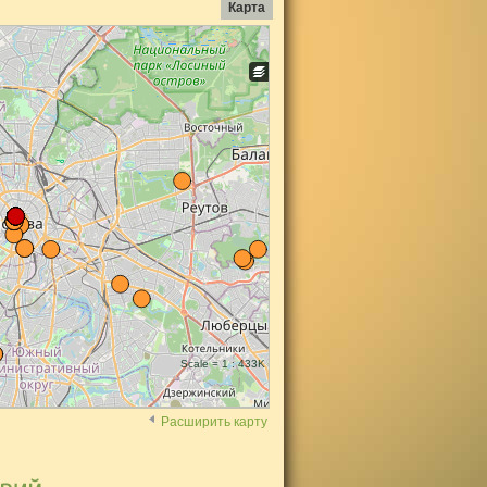
Карта
Scale = 1 : 433K
Расширить карту