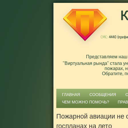
Представляем наш
"Виртуальная рында" стала у
пожарах, н
Обратите, п
ГЛАВНАЯ
СООБЩЕНИЯ
ЧЕМ МОЖНО ПОМОЧЬ?
ПРА
Пожарной авиации не 
госпланах на лето