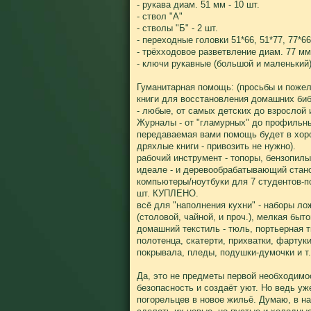
- рукава диам. 51 мм - 10 шт.
- ствол "А"
- стволы "Б" - 2 шт.
- переходные головки 51*66, 51*77, 77*66
- трёхходовое разветвление диам. 77 мм
- ключи рукавные (большой и маленький
Гуманитарная помощь: (просьбы и пожел
книги для восстановления домашних биб
- любые, от самых детских до взрослой 
Журналы - от "гламурных" до профильны
передаваемая вами помощь будет в хор
дряхлые книги - привозить не нужно).
рабочий инструмент - топоры, бензопилы,
идеале - и деревообрабатывающий стано
компьютеры/ноутбуки для 7 студентов-п
шт. КУПЛЕНО.
всё для "наполнения кухни" - наборы ло
(столовой, чайной, и проч.), мелкая быт
домашний текстиль - тюль, портьерная т
полотенца, скатерти, прихватки, фартук
покрывала, пледы, подушки-думочки и т
Да, это не предметы первой необходимос
безопасность и создаёт уют. Но ведь уж
погорельцев в новое жильё. Думаю, в 