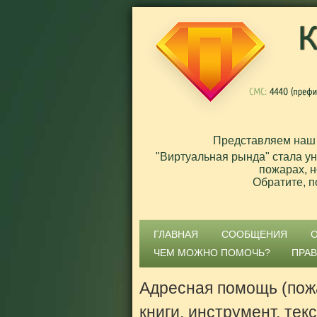
Представляем наш
"Виртуальная рында" стала у
пожарах, н
Обратите, п
ГЛАВНАЯ
СООБЩЕНИЯ
ЧЕМ МОЖНО ПОМОЧЬ?
ПРА
Адресная помощь (пож
книги, инструмент, тек