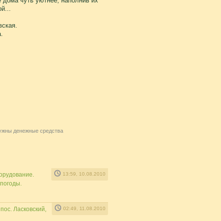
е дома чуть уютнее, наполнив их
й...
вская.
.
жны денежные средства
борудование.
13:59, 10.08.2010
 погоды.
ос. Ласковский,
02:49, 11.08.2010