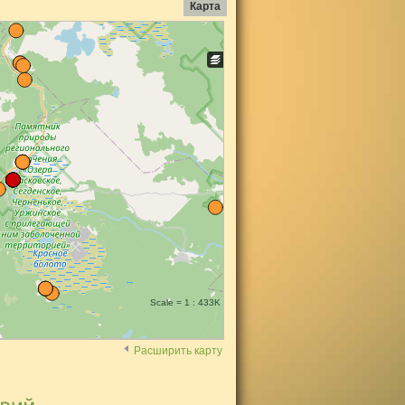
Карта
Scale = 1 : 433K
Расширить карту