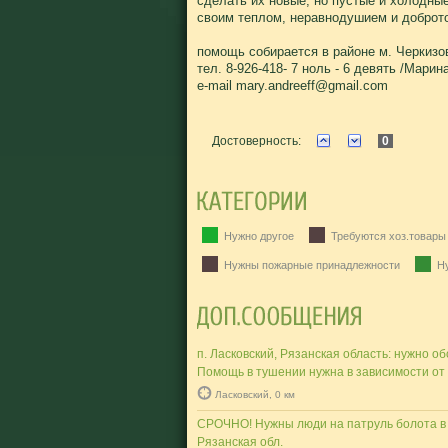
сделать их новые, но пустые и холодны
своим теплом, неравнодушием и доброто
помощь собирается в районе м. Черкизо
тел. 8-926-418- 7 ноль - 6 девять /Марина
e-mail mary.andreeff@gmail.com
Достоверность:
0
Нужно другое
Требуются хоз.товары
Нужны пожарные принадлежности
Ну
п. Ласковский, Рязанская область: нужно о
Помощь в тушении нужна в зависимости от
Ласковский, 0 км
CРОЧНО! Нужны люди на патруль болота в п
Рязанская обл.