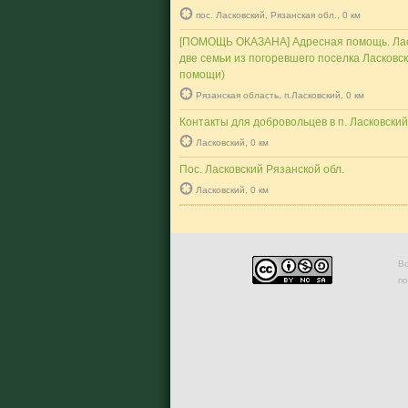
пос. Ласковский, Рязанская обл., 0 км
[ПОМОЩЬ ОКАЗАНА] Адресная помощь. Лас
две семьи из погоревшего поселка Ласковс
помощи)
Рязанская область, п.Ласковский, 0 км
Контакты для добровольцев в п. Ласковский
Ласковский, 0 км
Пос. Ласковский Рязанской обл.
Ласковский, 0 км
Во
п