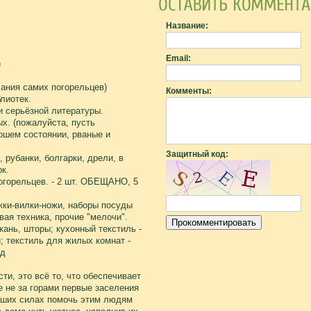
Название:
Email:
)
ания самих погорельцев)
Комменты:
лиотек.
и серьёзной литературы.
х. (пожалуйста, пусть
ошем состоянии, рваные и
Защитный код:
 рубанки, болгарки, дрели, в
к.
огорельцев. - 2 шт. ОБЕЩАНО, 5
жки-вилки-ножи, наборы посуды
овая техника, прочие "мелочи".
кань, шторы; кухонный текстиль -
и; текстиль для жилых комнат -
.д
ти, это всё то, что обеспечивает
е не за горами первые заселения
наших силах помочь этим людям