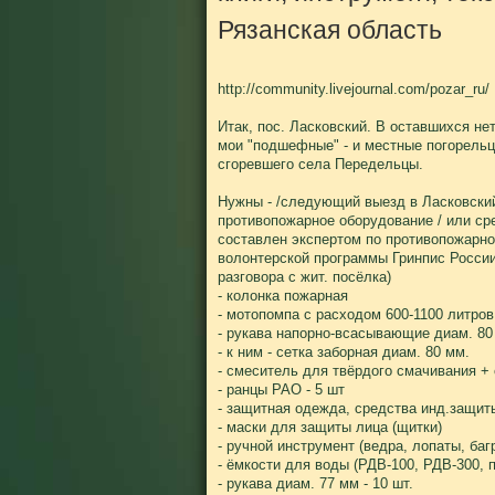
Рязанская область
http://community.livejournal.com/pozar_ru/
Итак, пос. Ласковский. В оставшихся н
мои "подшефные" - и местные погорельц
сгоревшего села Передельцы.
Нужны - /следующий выезд в Ласковский 
противопожарное оборудование / или сре
составлен экспертом по противопожарно
волонтерской программы Гринпис России
разговора с жит. посёлка)
- колонка пожарная
- мотопомпа с расходом 600-1100 литров
- рукава напорно-всасывающие диам. 80 
- к ним - сетка заборная диам. 80 мм.
- смеситель для твёрдого смачивания +
- ранцы РАО - 5 шт
- защитная одежда, средства инд.защиты
- маски для защиты лица (щитки)
- ручной инструмент (ведра, лопаты, багр
- ёмкости для воды (РДВ-100, РДВ-300, 
- рукава диам. 77 мм - 10 шт.