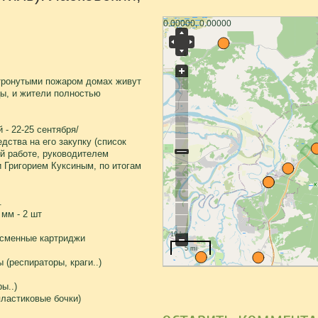
0.00000, 0.00000
етронутыми пожаром домах живут
ы, и жители полностью
- 22-25 сентября/
дства на его закупку (список
й работе, руководителем
 Григорием Куксиным, по итогам
.
мм - 2 шт
10 km
 сменные картриджи
5 mi
 (респираторы, краги..)
ы..)
пластиковые бочки)