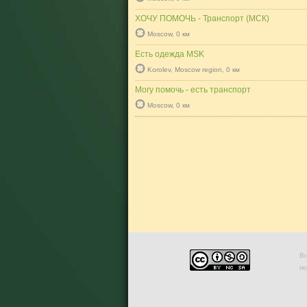
ХОЧУ ПОМОЧЬ - Транспорт (МСК)
Moscow, 0 км
Есть одежда MSK
Korolev, Moscow region, 0 км
Могу помочь - есть транспорт
Moscow, 0 км
Во
п