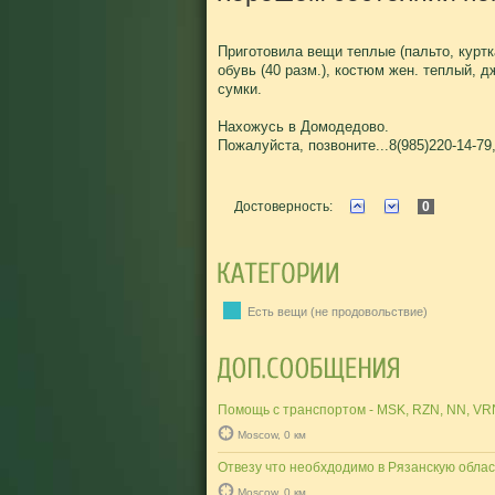
Приготовила вещи теплые (пальто, куртка
обувь (40 разм.), костюм жен. теплый, д
сумки.
Нахожусь в Домодедово.
Пожалуйста, позвоните...8(985)220-14-79
Достоверность:
0
Есть вещи (не продовольствие)
Помощь с транспортом - MSK, RZN, NN, VR
Moscow, 0 км
Отвезу что необхдодимо в Рязанскую облас
Moscow, 0 км