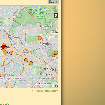
Карта
Scale = 1 : 433K
Расширить карту