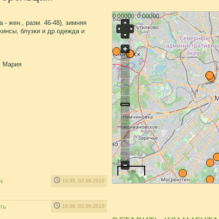
0.00000, 0.00000
 - жен., разм. 46-48), зимняя
жинсы, блузки и др.одежда и
, Мария
10 km
5 mi
N
13:35, 02.08.2010
ть
16:38, 02.08.2010