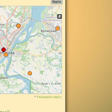
Карта
Scale = 1 : 433K
Расширить карту