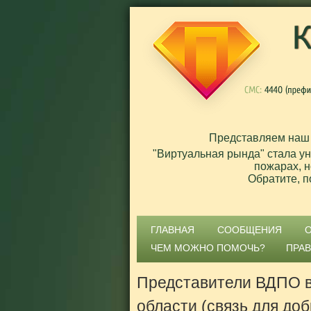
Представляем наш
"Виртуальная рында" стала у
пожарах, н
Обратите, п
ГЛАВНАЯ
СООБЩЕНИЯ
ЧЕМ МОЖНО ПОМОЧЬ?
ПРА
Представители ВДПО в
области (связь для до