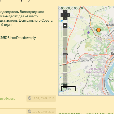
0.00000, 0.00000
редседатель Волгоградского
осемьдесят два -4 шесть
едставитель Центрального Совета
-0 один
u/376523.html?mode=reply
10 km
5 mi
ая область
13:52, 03.09.2010
10:13, 03.09.2010