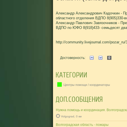
Александр Александрович Кадочкин - П
областного отделения ВДПО 8(905)330-в
Александр Павлович Завязочников - Пр
ВДПО по ЮФО 8(918)433- семьдесят два
http://community.livejournal.com/pozar_r
Достоверность:
0
Центры помощи / координаторы
Нужна помощь и координация. Волгоградск
Volgograd, 0 км
Волгоградская область - пожары