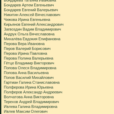
Бондарева Татьяна Ивановна
Бондарев Артем Евгеньевич
Бондарев Евгений Валерьевич
Никитин Алексей Вячеславович
Чижова Ирина Евгеньевна
Кирьянов Евгений Александрович
Загвоздин Вадим Владимирович
Андрук Ольга Вячеславовна
Михалёва Евдокия Епифановна
Перова Вера Ивановна
Перов Валерий Борисович
Перова Ирина Павловна
Перова Полина Валерьевна
Гётце Владимир Викторович
Попова Олеся Владимировна
Попова Анна Васильевна
Попов Василий Михайлович
Гартман Галина Станиславовна
Полферова Ирина Юрьевна
Полферов Александр Андреевич
Волчатова Анна Викторовна
Терехов Андрей Владимирович
Ивлева Галина Владимировна
Ивлев Максим Олегович