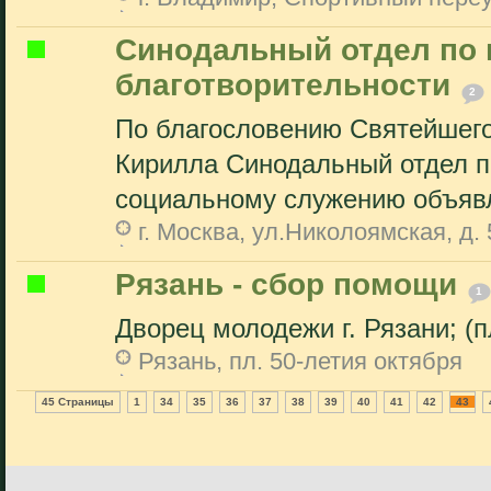
Cинодальный отдел по 
благотворительности
2
По благословению Святейшего
Кирилла Синодальный отдел п
социальному служению объявл
г. Москва, ул.Николоямская, д. 5
Рязань - сбор помощи
1
Дворец молодежи г. Рязани; (п
Рязань, пл. 50-летия октября
45 Страницы
1
34
35
36
37
38
39
40
41
42
43